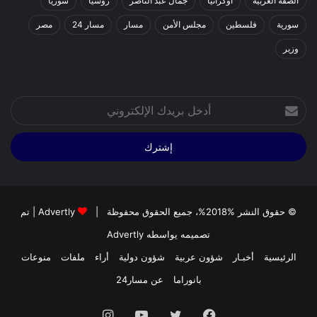
الضفة الغربية
اوكرانيا
جمال عبد الناصر
روسيا
سوريا
سورية
فلسطين
مجلس الأمن
مسار
مسار 24
مصر
وزير
أدخل
بريدك
الإلكتروني
© حقوق النشر %2018%، جميع الحقوق محفوظة |
Advertly
| تم
تصميمه يواسطه
Advertly
الرئيسية
أخبـار
شؤون عربية
شؤون دولية
أراء
ملفات
منوعات
بانوراما
عن مسار24
فيسبوك
تويتر
يوتيوب
انستقرام