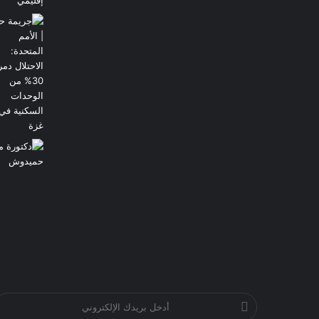
أدخل
بريدك