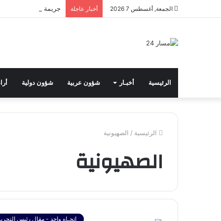
جريمة حرب | الأمم المتحدة: الاحتلال دم
الجمعة, أغسطس 7 2026
أخبار عاجلة
الرئيسية
أخبـار
شؤون عربية
شؤون دولية
أرا
الرئيسية
/
الصهيونية
الصهيونية
اتجـاه واحد - مقال رئيس التحرير