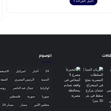
أكمل القراءة »
الات
الوسوم
24
أخبار
اسرائيل
الاستعم
التنمية
الرئيس المصري
الضفة ا
اوكرانيا
جمال عبد الناصر
روسي
سوريا
سورية
فلسطين
مجلس الأمن
مسار
مسار 24