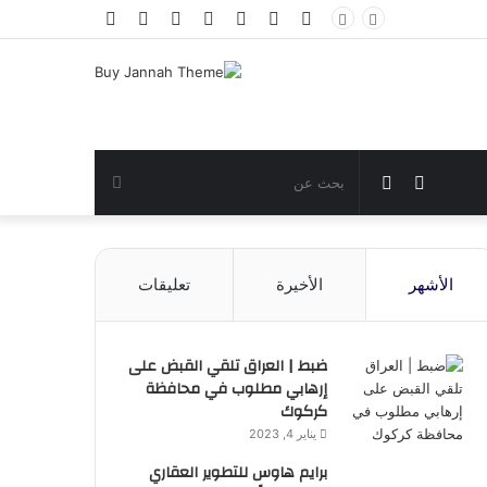
فيسبوك
تويتر
يوتيوب
انستقرام
تسجيل
مقال
إضافة
الدخول
عشوائي
عمود
جانبي
مقال
الوضع
بحث
عشوائي
المظلم
عن
الأشهر
الأخيرة
تعليقات
ضبط | العراق تلقي القبض على
إرهابي مطلوب في محافظة
كركوك
يناير 4, 2023
برايم هاوس للتطوير العقاري