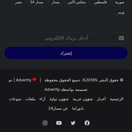
سورية
فلسطين
مجلس الأمن
مسار
مسار 24
مصر
وزير
أدخل
بريدك
الإلكتروني
© حقوق النشر %2018%، جميع الحقوق محفوظة |
Advertly
| تم
تصميمه يواسطه
Advertly
الرئيسية
أخبـار
شؤون عربية
شؤون دولية
أراء
ملفات
منوعات
بانوراما
عن مسار24
فيسبوك
تويتر
يوتيوب
انستقرام