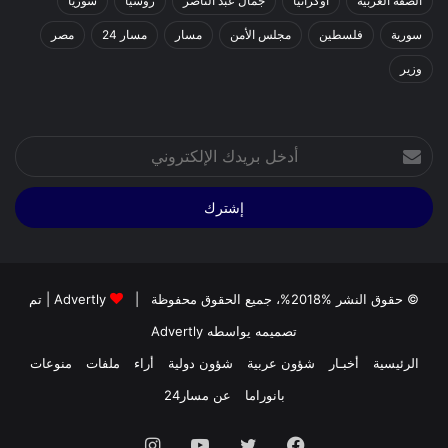
الضفة الغربية
اوكرانيا
جمال عبد الناصر
روسيا
سوريا
سورية
فلسطين
مجلس الأمن
مسار
مسار 24
مصر
وزير
أدخل
بريدك
الإلكتروني
© حقوق النشر %2018%، جميع الحقوق محفوظة |
Advertly
| تم
تصميمه يواسطه
Advertly
الرئيسية
أخبـار
شؤون عربية
شؤون دولية
أراء
ملفات
منوعات
بانوراما
عن مسار24
فيسبوك
تويتر
يوتيوب
انستقرام