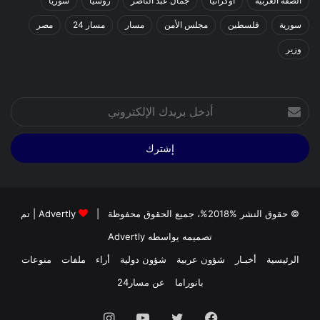
الضفة الغربية
اوكرانيا
جمال عبد الناصر
روسيا
سوريا
سورية
فلسطين
مجلس الأمن
مسار
مسار 24
مصر
وزير
أدخل
بريدك
الإلكتروني
© حقوق النشر %2018%، جميع الحقوق محفوظة |
Advertly
| تم
تصميمه يواسطه
Advertly
الرئيسية
أخبـار
شؤون عربية
شؤون دولية
أراء
ملفات
منوعات
بانوراما
عن مسار24
فيسبوك
تويتر
يوتيوب
انستقرام