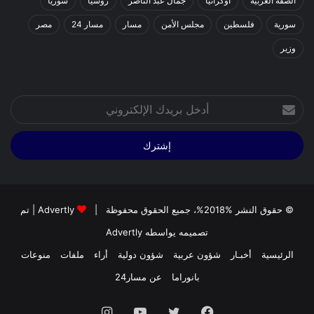
الضفة الغربية
اوكرانيا
جمال عبد الناصر
روسيا
سوريا
سورية
فلسطين
مجلس الأمن
مسار
مسار 24
مصر
وزير
أدخل
بريدك
الإلكتروني
© حقوق النشر %2018%، جميع الحقوق محفوظة |
Advertly
| تم
تصميمه يواسطه
Advertly
الرئيسية
أخبـار
شؤون عربية
شؤون دولية
أراء
ملفات
منوعات
بانوراما
عن مسار24
فيسبوك
تويتر
يوتيوب
انستقرام