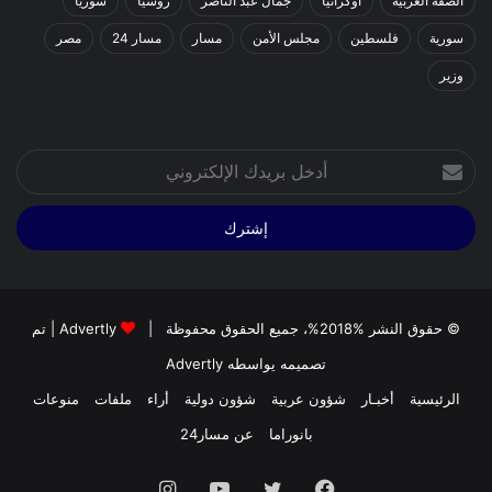
الضفة الغربية
اوكرانيا
جمال عبد الناصر
روسيا
سوريا
سورية
فلسطين
مجلس الأمن
مسار
مسار 24
مصر
وزير
أدخل
بريدك
الإلكتروني
© حقوق النشر %2018%، جميع الحقوق محفوظة |
Advertly
| تم
تصميمه يواسطه
Advertly
الرئيسية
أخبـار
شؤون عربية
شؤون دولية
أراء
ملفات
منوعات
بانوراما
عن مسار24
فيسبوك
تويتر
يوتيوب
انستقرام