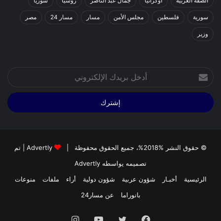
الضفة الغربية
اوكرانيا
جمال عبد الناصر
روسيا
سوريا
سورية
فلسطين
مجلس الأمن
مسار
مسار 24
مصر
وزير
أدخل
بريدك
الإلكتروني
© حقوق النشر %2018%، جميع الحقوق محفوظة |
Advertly
| تم
تصميمه يواسطه
Advertly
الرئيسية
أخبـار
شؤون عربية
شؤون دولية
أراء
ملفات
منوعات
بانوراما
عن مسار24
فيسبوك
تويتر
يوتيوب
انستقرام