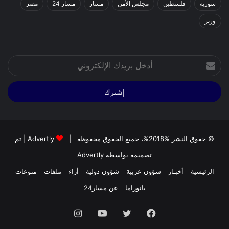
سورية
فلسطين
مجلس الأمن
مسار
مسار 24
مصر
وزير
أدخل
بريدك
الإلكتروني
© حقوق النشر %2018%، جميع الحقوق محفوظة |
Advertly
| تم
تصميمه يواسطه
Advertly
الرئيسية
أخبـار
شؤون عربية
شؤون دولية
أراء
ملفات
منوعات
بانوراما
عن مسار24
فيسبوك
تويتر
يوتيوب
انستقرام