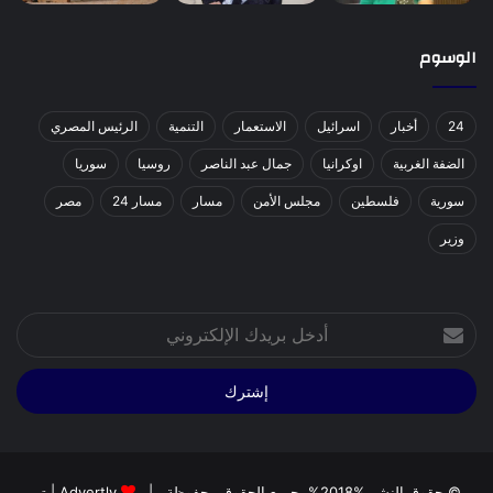
الوسوم
24
أخبار
اسرائيل
الاستعمار
التنمية
الرئيس المصري
الضفة الغربية
اوكرانيا
جمال عبد الناصر
روسيا
سوريا
سورية
فلسطين
مجلس الأمن
مسار
مسار 24
مصر
وزير
أدخل
بريدك
الإلكتروني
© حقوق النشر %2018%، جميع الحقوق محفوظة |
Advertly
| تم