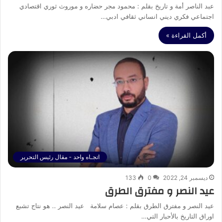
عبد الناصر أمة و تاريخ بقلم : محمود مجر حضاره و موروث ثوري اقتصادي
اجتماعي فكري ديني انساني ثقافي ادبي…
أكمل القراءة »
اتجـاه واحد - مقال رئيس التحرير
ديسمبر 24, 2022
0
133
عيد النصر و مفترق الطرق
عيد النصر و مفترق الطرق بقلم : عصام سلامة عيد النصر .. هو نتاج تشبع
اوراق التاريخ بالأحبار التي…