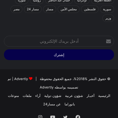
الضفة الغربية
اوكرانيا
جمال عبد الناصر
روسيا
سوريا
سورية
فلسطين
مجلس الأمن
مسار
مسار 24
مصر
وزير
أدخل
بريدك
الإلكتروني
© حقوق النشر %2018%، جميع الحقوق محفوظة |
Advertly
| تم
تصميمه يواسطه
Advertly
الرئيسية
أخبـار
شؤون عربية
شؤون دولية
أراء
ملفات
منوعات
بانوراما
عن مسار24
فيسبوك
تويتر
يوتيوب
انستقرام