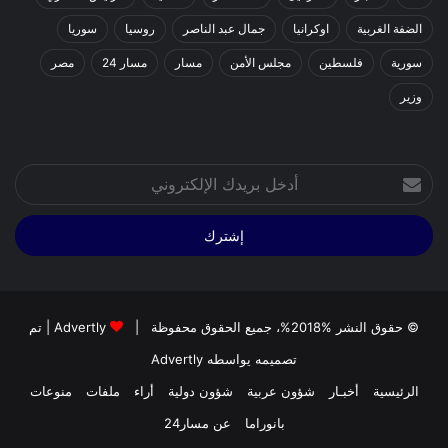
الضفة الغربية
اوكرانيا
جمال عبد الناصر
روسيا
سوريا
سورية
فلسطين
مجلس الأمن
مسار
مسار 24
مصر
وزير
أدخل
بريدك
الإلكتروني
© حقوق النشر %2018%، جميع الحقوق محفوظة |
Advertly
| تم
تصميمه يواسطه
Advertly
الرئيسية
أخبـار
شؤون عربية
شؤون دولية
أراء
ملفات
منوعات
بانوراما
عن مسار24