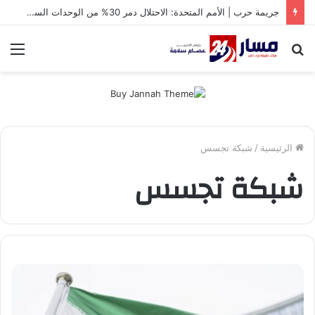
جريمة حرب | الأمم المتحدة: الاحتلال دمر 30% من الوحدات السكنية في غزة
بحث
الق
عن
الرئيسية
/
شبكة تجسس
شبكة تجسس