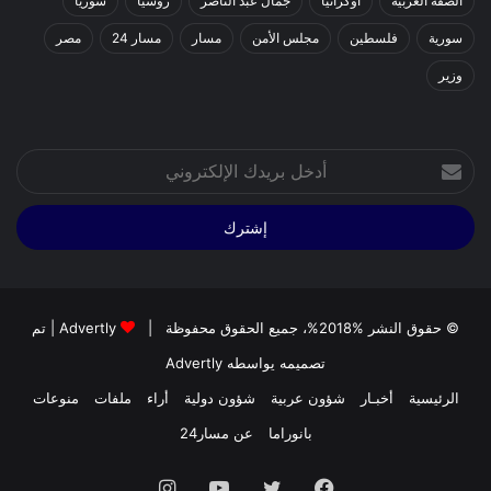
الضفة الغربية
اوكرانيا
جمال عبد الناصر
روسيا
سوريا
سورية
فلسطين
مجلس الأمن
مسار
مسار 24
مصر
وزير
أدخل
بريدك
الإلكتروني
© حقوق النشر %2018%، جميع الحقوق محفوظة |
Advertly
| تم
تصميمه يواسطه
Advertly
الرئيسية
أخبـار
شؤون عربية
شؤون دولية
أراء
ملفات
منوعات
بانوراما
عن مسار24
فيسبوك
تويتر
يوتيوب
انستقرام