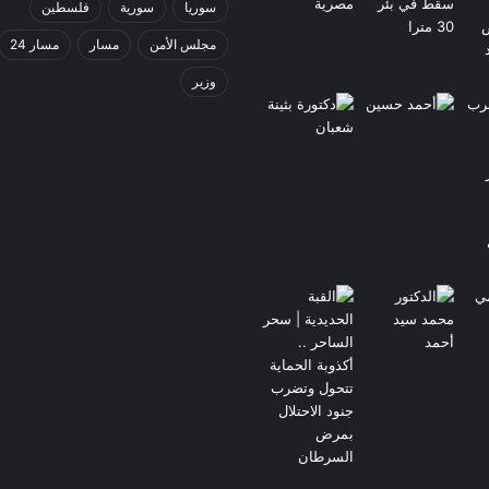
سوريا
سورية
فلسطين
مجلس الأمن
مسار
مسار 24
وزير