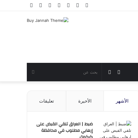
فيسبوك
تويتر
يوتيوب
انستقرام
تسجيل
مقال
إضافة
الدخول
عشوائي
عمود
جانبي
مقال
الوضع
بحث
عشوائي
المظلم
عن
الأشهر
الأخيرة
تعليقات
ضبط | العراق تلقي القبض على
إرهابي مطلوب في محافظة
كركوك