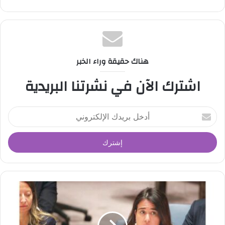
و
ق
ع
ا
ل
هناك حقيقة وراء الخبر
و
اشترك الآن في نشرتنا البريدية
ي
ب
أ
د
خ
ل
ب
ر
ي
د
ك
ا
ل