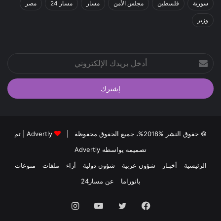
سورية
فلسطين
مجلس الأمن
مسار
مسار 24
مصر
وزير
أدخل
بريدك
الإلكتروني
© حقوق النشر %2018%، جميع الحقوق محفوظة |
Advertly
| تم
تصميمه يواسطه
Advertly
الرئيسية
أخبـار
شؤون عربية
شؤون دولية
أراء
ملفات
منوعات
بانوراما
عن مسار24
فيسبوك
تويتر
يوتيوب
انستقرام