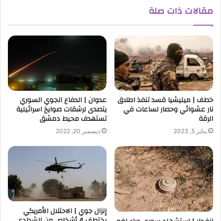
مقالات ذات صلة
خطف | ميليشيا قسد تنفذ اطلاق
عدوان | الدفاع الجوي السوري
نار عشوائي وحصار لساعات في
يتصدى لرشقات صوايخ اسرائيلية
الرقة
تستهدف محيط دمشق
يناير 5, 2023
ديسمبر 20, 2022
إنزال جوي | الاحتلال الأمريكي
يختطف 4 أشخاص من الشدادي