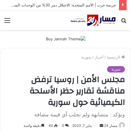
جريمة حرب | الأمم المتحدة: الاحتلال دمر 30% من الوحدات السكنية في غزة
بحث
الق
عن
الرئيسية
/
أخبـار
/
سورية
سورية
مجلس الأمن | روسيا ترفض
مناقشة تقارير حظر الأسلحة
الكيميائية حول سورية
وتؤكد : متشابهة ولم تجلب أي قيمة مضافة
مسار 24
أ
يناير 7, 2023
0
40
دقيقة واحدة