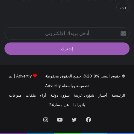
وزير
أدخل
بريدك
الإلكتروني
© حقوق النشر %2018%، جميع الحقوق محفوظة |
Advertly
| تم
تصميمه يواسطه
Advertly
الرئيسية
أخبـار
شؤون عربية
شؤون دولية
أراء
ملفات
منوعات
بانوراما
عن مسار24
فيسبوك
تويتر
يوتيوب
انستقرام