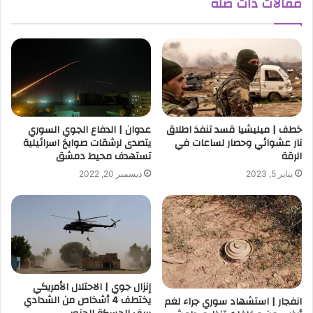
مقالات ذات صلة
خطف | ميليشيا قسد تنفذ اطلاق
عدوان | الدفاع الجوي السوري
نار عشوائي وحصار لساعات في
يتصدى لرشقات صوايخ اسرائيلية
الرقة
تستهدف محيط دمشق
يناير 5, 2023
ديسمبر 20, 2022
إنزال جوي | الاحتلال الأمريكي
يختطف 4 أشخاص من الشدادي
انفجار | استشهاد سوري جراء لغم