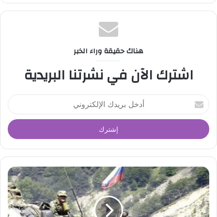
ق
ع
ا
ل
هناك حقيقة وراء الخبر
و
اشترك الآن في نشرتنا البريدية
ي
ب
أ
د
خ
ل
ب
ر
ي
د
ك
ا
ل
إ