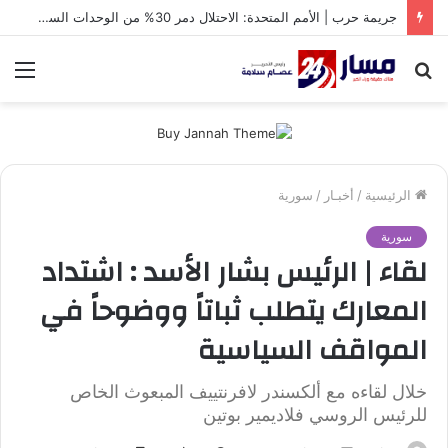
جريمة حرب | الأمم المتحدة: الاحتلال دمر 30% من الوحدات السكنية في غزة
بحث
الق
عن
الرئيسية
/
أخبـار
/
سورية
سورية
لقاء | الرئيس بشار الأسد : اشتداد
المعارك يتطلب ثباتاً ووضوحاً في
المواقف السياسية
خلال لقاءه مع ألكسندر لافرنتييف المبعوث الخاص
للرئيس الروسي فلاديمير بوتين