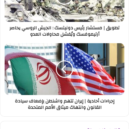
ل
ك
ت
ر
تطويق | مستشار رئيس دونيتسك : الجيش الروسي يحاصر
و
أرتيموفسك ويُفشل محاولات العدو
ن
ي
إجراءات أحادية | إيران تتهم واشنطن بإضعاف سيادة
القانون وانتهاك ميثاق الأمم المتحدة