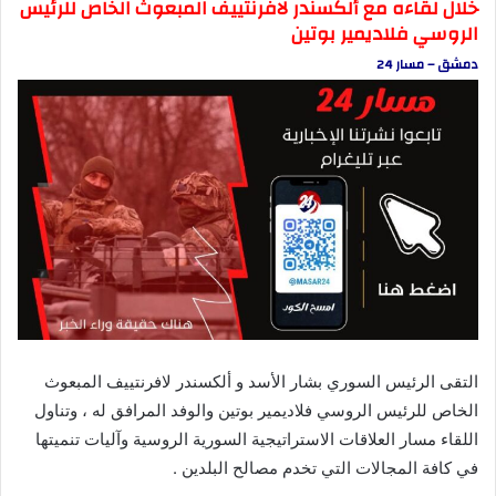
خلال لقاءه مع ألكسندر لافرنتييف المبعوث الخاص للرئيس
الروسي فلاديمير بوتين
دمشق – مسار 24
التقى الرئيس السوري بشار الأسد و ألكسندر لافرنتييف المبعوث
الخاص للرئيس الروسي فلاديمير بوتين والوفد المرافق له ، وتناول
اللقاء مسار العلاقات الاستراتيجية السورية الروسية وآليات تنميتها
في كافة المجالات التي تخدم مصالح البلدين .